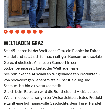
0
1
2
3
4
5
6
WELTLADEN GRAZ
Seit 45 Jahren ist der Weltladen Graz ein Pionier im Fairen
Handel und setzt sich für nachhaltigen Konsum und soziale
Gerechtigkeit ein. Am neuen Standort in der
Stubenberggasse 5 bietet der Weltladen eine
beeindruckende Auswahl an fair gehandelten Produkten –
von hochwertigen Lebensmitteln über Kleidung und
Schmuck bis hin zu Naturkosmetik.
Gleich beim Betreten wird die Buntheit und Vielfalt dieser
Welt in liebevoll arrangierter Weise sichtbar. Jedes Produkt
erzählt eine hoffnungsvolle Geschichte, denn fairer Handel
bedeutet mehr als nur Qualität. Er sichert Existenzen im