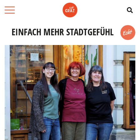
Su
EINFACH MEHR STADTGEFÜHL
Merk