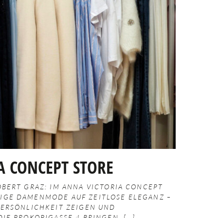
A CONCEPT STORE
OBERT GRAZ: IM ANNA VICTORIA CONCEPT
IGE DAMENMODE AUF ZEITLOSE ELEGANZ –
 PERSÖNLICHKEIT ZEIGEN UND
DIE PROKOPIGASSE 4 BRINGEN.