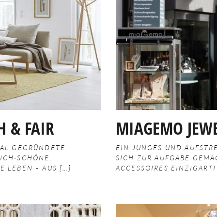
H & FAIR
MIAGEMO JEWE
TAL GEGRÜNDETE
EIN JUNGES UND AUFSTR
ICH-SCHÖNE,
SICH ZUR AUFGABE GEMA
E LEBEN – AUS
ACCESSOIRES EINZIGARTI