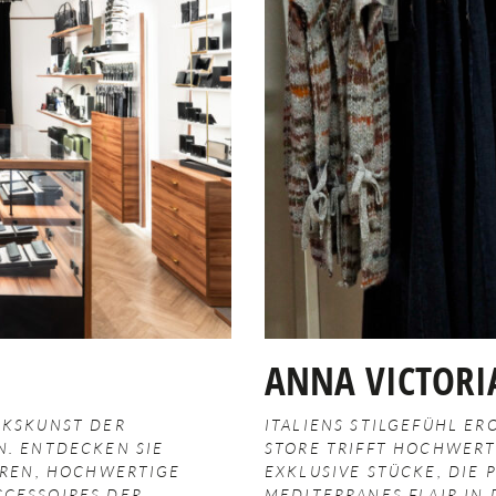
ANNA VICTORI
ERKSKUNST
DER
ITALIENS STILGEFÜHL ER
N.
ENTDECKEN SIE
STORE TRIFFT HOCHWERT
HREN,
HOCHWERTIGE
EXKLUSIVE STÜCKE, DIE
CESSOIRES DER
MEDITERRANES FLAIR IN 