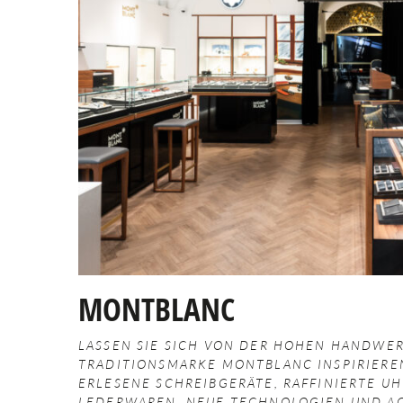
MONTBLANC
LASSEN SIE SICH VON DER HOHEN HANDW
TRADITIONSMARKE MONTBLANC INSPIRIERE
ERLESENE SCHREIBGERÄTE, RAFFINIERTE U
LEDERWAREN, NEUE TECHNOLOGIEN
UND AC