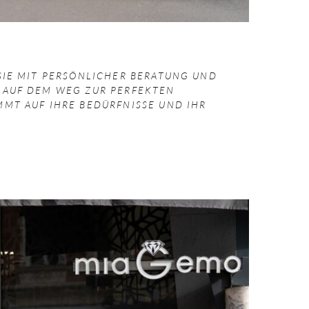
 SIE MIT PERSÖNLICHER BERATUNG UND
 AUF DEM WEG ZUR PERFEKTEN
MMT AUF IHRE BEDÜRFNISSE UND IHR