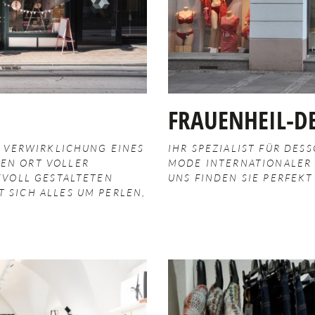
FRAUENHEIL-D
E VERWIRKLICHUNG EINES
IHR SPEZIALIST FÜR DES
EN ORT VOLLER
MODE INTERNATIONALER H
EVOLL GESTALTETEN
NS FINDEN SIE PERFEKT
 SICH ALLES UM PERLEN,