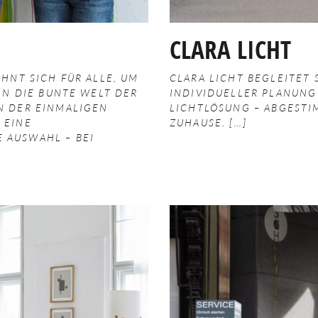
CLARA LICHT
OHNT SICH FÜR ALLE, UM
CLARA LICHT BEGLEITET
 IN DIE BUNTE WELT DER
INDIVIDUELLER PLANUNG
N DER EINMALIGEN
LICHTLÖSUNG – ABGESTI
 EINE
ZUHAUSE.
AUSWAHL – BEI E