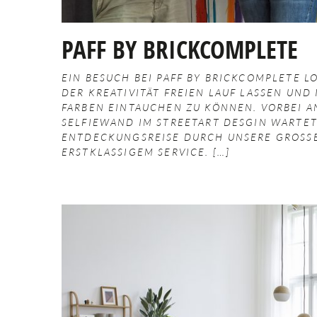
PAFF BY BRICKCOMPLETE
EIN BESUCH BEI PAFF BY BRICKCOMPLETE L
DER KREATIVITÄT FREIEN LAUF LASSEN UND
FARBEN EINTAUCHEN ZU KÖNNEN. VORBEI A
SELFIEWAND IM STREETART DESGIN WARTET
ENTDECKUNGSREISE DURCH UNSERE GROSSE 
RSTKLASSIGEM SERVICE.