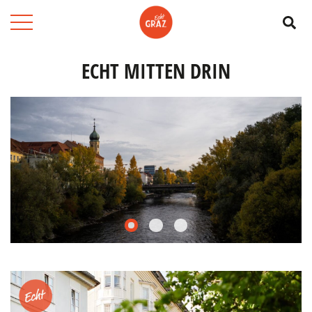
Su
ECHT MITTEN DRIN
0
1
2