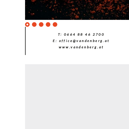
0
1
2
3
4
T:
0664 88 46 2700
E:
office@vandenberg.at
www.vandenberg.at
(c)Lex
Karelly