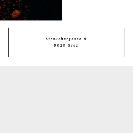
Strauchergasse 8
8020 Graz
(c)Lex
Karelly