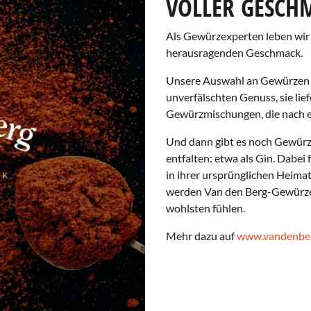
VOLLER GESCH
Als Gewürzexperten leben wir 
herausragenden Geschmack.
Unsere Auswahl an Gewürzen vo
unverfälschten Genuss, sie lief
Gewürzmischungen, die nach e
Und dann gibt es noch Gewürze,
entfalten: etwa als Gin. Dabe
in ihrer ursprünglichen Heimat
werden Van den Berg-Gewürze i
wohlsten fühlen.
Mehr dazu auf
www.vandenber