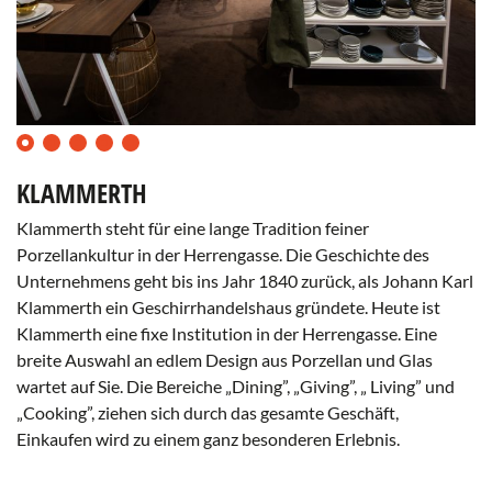
0
1
2
3
4
KLAMMERTH
Klammerth steht für eine lange Tradition feiner
Porzellankultur in der Herrengasse. Die Geschichte des
Unternehmens geht bis ins Jahr 1840 zurück, als Johann Karl
Klammerth ein Geschirrhandelshaus gründete. Heute ist
Klammerth eine fixe Institution in der Herrengasse. Eine
breite Auswahl an edlem Design aus Porzellan und Glas
wartet auf Sie. Die Bereiche „Dining”, „Giving”, „ Living” und
„Cooking”, ziehen sich durch das gesamte Geschäft,
(c)
(c
Einkaufen wird zu einem ganz besonderen Erlebnis.
Klammerth
K