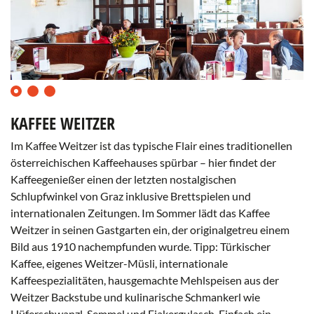
0
1
2
KAFFEE WEITZER
Im Kaffee Weitzer ist das typische Flair eines traditionellen
österreichischen Kaffeehauses spürbar – hier findet der
Kaffeegenießer einen der letzten nostalgischen
Schlupfwinkel von Graz inklusive Brettspielen und
internationalen Zeitungen. Im Sommer lädt das Kaffee
Weitzer in seinen Gastgarten ein, der originalgetreu einem
Bild aus 1910 nachempfunden wurde. Tipp: Türkischer
Kaffee, eigenes Weitzer-Müsli, internationale
Ka
Kaffeespezialitäten, hausgemachte Mehlspeisen aus der
We
Weitzer Backstube und kulinarische Schmankerl wie
©
Kaffee
We
Hüferschwanzl-Semmel und Fiakergulasch. Einfach ein