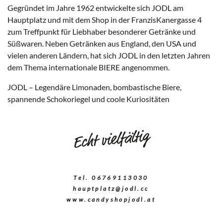
Gegründet im Jahre 1962 entwickelte sich JODL am
Jodl
Jo
Hauptplatz und mit dem Shop in der FranzisKanergasse 4
@
@
Jodl
Jo
zum Treffpunkt für Liebhaber besonderer Getränke und
Süßwaren. Neben Getränken aus England, den USA und
vielen anderen Ländern, hat sich JODL in den letzten Jahren
dem Thema internationale BIERE angenommen.
JODL – Legendäre Limonaden, bombastische Biere,
spannende Schokoriegel und coole Kuriositäten
Echt vielfältig
Tel. 06769113030
hauptplatz@jodl.cc
www.candyshopjodl.at