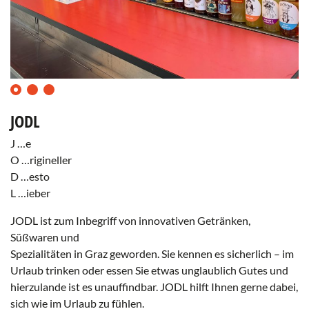
0
1
2
JODL
J …e
O …rigineller
D …esto
L …ieber
JODL ist zum Inbegriff von innovativen Getränken,
Süßwaren und
Spezialitäten in Graz geworden. Sie kennen es sicherlich – im
Urlaub trinken oder essen Sie etwas unglaublich Gutes und
hierzulande ist es unauffindbar. JODL hilft Ihnen gerne dabei,
sich wie im Urlaub zu fühlen.