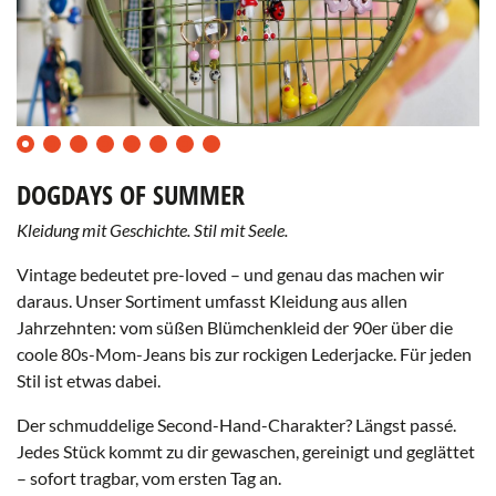
0
1
2
3
4
5
6
7
DOGDAYS OF SUMMER
Kleidung mit Geschichte. Stil mit Seele.
Vintage bedeutet pre-loved – und genau das machen wir
daraus. Unser Sortiment umfasst Kleidung aus allen
Jahrzehnten: vom süßen Blümchenkleid der 90er über die
coole 80s-Mom-Jeans bis zur rockigen Lederjacke. Für jeden
Stil ist etwas dabei.
Der schmuddelige Second-Hand-Charakter? Längst passé.
Jedes Stück kommt zu dir gewaschen, gereinigt und geglättet
– sofort tragbar, vom ersten Tag an.