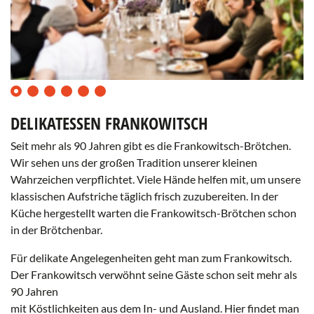
0
1
2
3
4
5
DELIKATESSEN FRANKOWITSCH
Seit mehr als 90 Jahren gibt es die Frankowitsch-Brötchen.
Wir sehen uns der großen Tradition unserer kleinen
Wahrzeichen verpflichtet. Viele Hände helfen mit, um unsere
klassischen Aufstriche täglich frisch zuzubereiten. In der
Küche hergestellt warten die Frankowitsch-Brötchen schon
in der Brötchenbar.
Für delikate Angelegenheiten geht man zum Frankowitsch.
Delikatessen
Der Frankowitsch verwöhnt seine Gäste schon seit mehr als
Frankowitsch
90 Jahren
©
mit Köstlichkeiten aus dem In- und Ausland. Hier findet man
Delikatessen