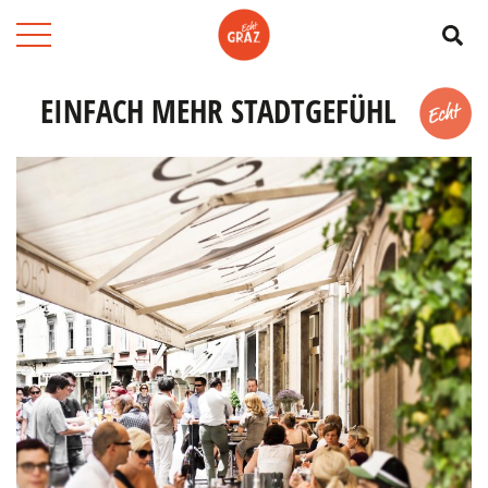
Su
EINFACH MEHR STADTGEFÜHL
Merk