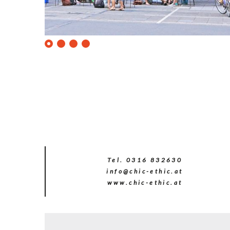
0
1
2
3
Chic-
Ethic
@
Chic-
Ethic
Tel. 0316 832630
info@chic-ethic.at
www.chic-ethic.at