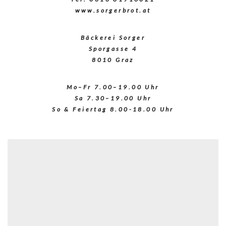
www.sorgerbrot.at
Sorger-
So
Bäckerei Sorger
01-
03
KurtRemling
L
Sporgasse 4
8010 Graz
Mo–Fr 7.00–19.00 Uhr
Sa 7.30–19.00 Uhr
So & Feiertag 8.00-18.00 Uhr