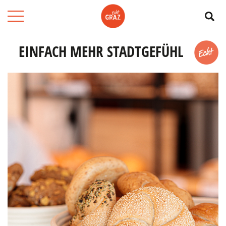
Su
EINFACH MEHR STADTGEFÜHL
Merk